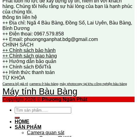
Phát luôn nỗ lực để xây dựng uy tín, niềm tin với khách
hàng. Chúng tôi hiểu rằng sự hài lòng của bạn là hạnh phúc
của chúng tôi.
thông tin liên hệ
++ Địa chỉ: Ngã 4 Bàu Bàng, Đồng Sổ, Lai Uyên, Bàu Bàng,
Bình Dương
++ Điện thoại: 0967.579.858
++ Email: phuongnganphat.bdg@gmail.com
CHÍNH SÁCH
++ Chính sách bảo hành
++ Chính sách giao hàng
++ Hướng dẫn bảo quản
++ Chính sách Đổi/Trả
++ Hình thức thanh toán
TỪ KHÓA
Camera bộ giá rẻ
camera ở bàu bàng
máy photocopy tại khu công nghiệp bàu bàng
Máy tính Bàu Bàng
Copyright 2026 ©
Phương Ngân Phát
Tìm
kiếm:
HOME
SẢN PHẨM
Camera quan sát