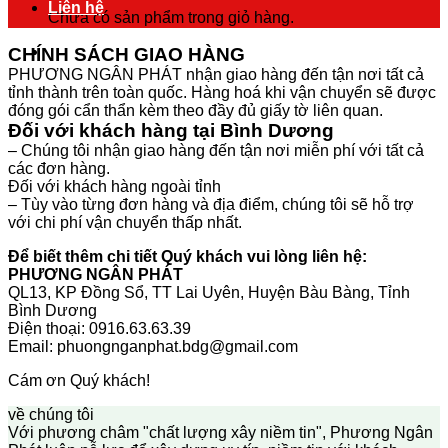
Liên hệ
Chưa có sản phẩm trong giỏ hàng.
CHÍNH SÁCH GIAO HÀNG
PHƯƠNG NGÂN PHÁT nhận giao hàng đến tận nơi tất cả
tỉnh thành trên toàn quốc. Hàng hoá khi vận chuyển sẽ được
đóng gói cẩn thẩn kèm theo đầy đủ giấy tờ liên quan.
Đối với khách hàng tại Bình Dương
– Chúng tôi nhận giao hàng đến tận nơi miễn phí với tất cả
các đơn hàng.
Đối với khách hàng ngoài tỉnh
– Tùy vào từng đơn hàng và địa điểm, chúng tôi sẽ hỗ trợ
với chi phí vận chuyển thấp nhất.
Để biết thêm chi tiết Quý khách vui lòng liên hệ:
PHƯƠNG NGÂN PHÁT
QL13, KP Đồng Sổ, TT Lai Uyên, Huyện Bàu Bàng, Tỉnh
Bình Dương
Điện thoại: 0916.63.63.39
Email: phuongnganphat.bdg@gmail.com
Cám ơn Quý khách!
về chúng tôi
Với phương châm "chất lượng xây niềm tin", Phương Ngân