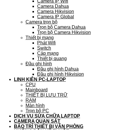
Camera IP Wifi
Camera Dahua
Camera Hikvision
Camera IP Global
Camera trọn bộ
Trọn bộ Camera Dahua
Trọn bộ Camera Hikvision
Thiết bị mạng
Phát Wifi
Switch
Cáp mạng
Thiết bị quang
Đầu ghi hình
Đầu ghi hình Dahua
Đầu ghi hình Hikvision
LINH KIỆN PC-LAPTOP
CPU
Mainboard
THIẾT BỊ LƯU TRỮ
RAM
Màn hình
Trọn bộ PC
DỊCH VỤ SỬA CHỮA LAPTOP
CAMERA QUAN SÁT
BẢO TRÌ THIẾT BỊ VĂN PHÒNG