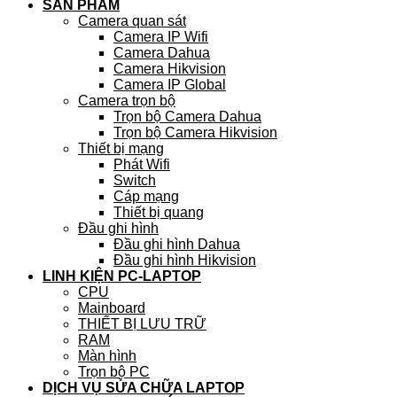
SẢN PHẨM
Camera quan sát
Camera IP Wifi
Camera Dahua
Camera Hikvision
Camera IP Global
Camera trọn bộ
Trọn bộ Camera Dahua
Trọn bộ Camera Hikvision
Thiết bị mạng
Phát Wifi
Switch
Cáp mạng
Thiết bị quang
Đầu ghi hình
Đầu ghi hình Dahua
Đầu ghi hình Hikvision
LINH KIỆN PC-LAPTOP
CPU
Mainboard
THIẾT BỊ LƯU TRỮ
RAM
Màn hình
Trọn bộ PC
DỊCH VỤ SỬA CHỮA LAPTOP