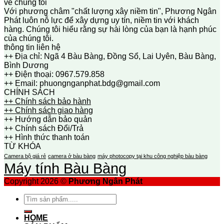
về chúng tôi
Với phương châm "chất lượng xây niềm tin", Phương Ngân
Phát luôn nỗ lực để xây dựng uy tín, niềm tin với khách
hàng. Chúng tôi hiểu rằng sự hài lòng của bạn là hạnh phúc
của chúng tôi.
thông tin liên hệ
++ Địa chỉ: Ngã 4 Bàu Bàng, Đồng Sổ, Lai Uyên, Bàu Bàng,
Bình Dương
++ Điện thoại: 0967.579.858
++ Email: phuongnganphat.bdg@gmail.com
CHÍNH SÁCH
++ Chính sách bảo hành
++ Chính sách giao hàng
++ Hướng dẫn bảo quản
++ Chính sách Đổi/Trả
++ Hình thức thanh toán
TỪ KHÓA
Camera bộ giá rẻ
camera ở bàu bàng
máy photocopy tại khu công nghiệp bàu bàng
Máy tính Bàu Bàng
Copyright 2026 ©
Phương Ngân Phát
Tìm
kiếm:
HOME