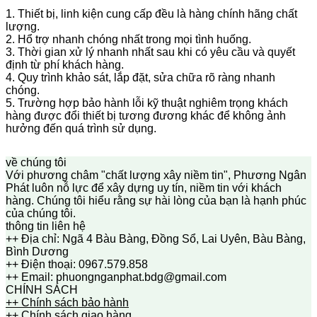
1. Thiết bị, linh kiện cung cấp đều là hàng chính hãng chất
lượng.
2. Hổ trợ nhanh chóng nhất trong mọi tình huống.
3. Thời gian xử lý nhanh nhất sau khi có yêu cầu và quyết
định từ phí khách hàng.
4. Quy trình khảo sát, lắp đặt, sửa chữa rõ ràng nhanh
chóng.
5. Trường hợp bảo hành lỗi kỹ thuật nghiêm trọng khách
hàng được đổi thiết bị tương đương khác để không ảnh
hưởng đến quá trình sử dụng.
về chúng tôi
Với phương châm "chất lượng xây niềm tin", Phương Ngân
Phát luôn nỗ lực để xây dựng uy tín, niềm tin với khách
hàng. Chúng tôi hiểu rằng sự hài lòng của bạn là hạnh phúc
của chúng tôi.
thông tin liên hệ
++ Địa chỉ: Ngã 4 Bàu Bàng, Đồng Sổ, Lai Uyên, Bàu Bàng,
Bình Dương
++ Điện thoại: 0967.579.858
++ Email: phuongnganphat.bdg@gmail.com
CHÍNH SÁCH
++ Chính sách bảo hành
++ Chính sách giao hàng