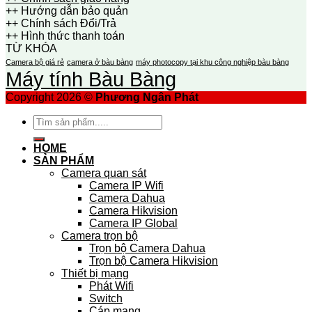
++ Hướng dẫn bảo quản
++ Chính sách Đổi/Trả
++ Hình thức thanh toán
TỪ KHÓA
Camera bộ giá rẻ
camera ở bàu bàng
máy photocopy tại khu công nghiệp bàu bàng
Máy tính Bàu Bàng
Copyright 2026 ©
Phương Ngân Phát
Tìm
kiếm:
HOME
SẢN PHẨM
Camera quan sát
Camera IP Wifi
Camera Dahua
Camera Hikvision
Camera IP Global
Camera trọn bộ
Trọn bộ Camera Dahua
Trọn bộ Camera Hikvision
Thiết bị mạng
Phát Wifi
Switch
Cáp mạng