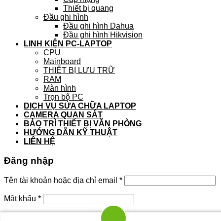
Thiết bị quang
Đầu ghi hình
Đầu ghi hình Dahua
Đầu ghi hình Hikvision
LINH KIỆN PC-LAPTOP
CPU
Mainboard
THIẾT BỊ LƯU TRỮ
RAM
Màn hình
Trọn bộ PC
DỊCH VỤ SỬA CHỮA LAPTOP
CAMERA QUAN SÁT
BẢO TRÌ THIẾT BỊ VĂN PHÒNG
HƯỚNG DẪN KỸ THUẬT
LIÊN HỆ
Đăng nhập
Tên tài khoản hoặc địa chỉ email
*
Mật khẩu
*
Ghi nhớ mật khẩu
Đăng nhập